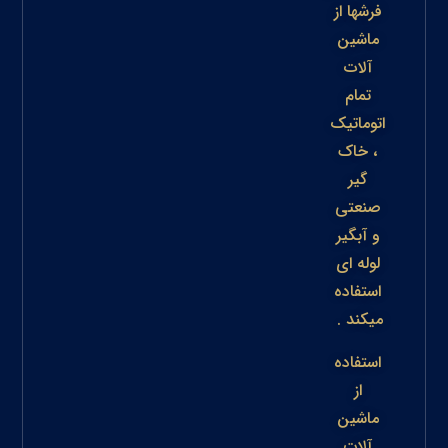
فرشها از
ماشین
آلات
تمام
اتوماتیک
، خاک
گیر
صنعتی
و آبگیر
لوله ای
استفاده
میکند .
استفاده
از
ماشین
آلات