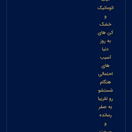
اتوماتیک
و
خشک
کن های
به روز
دنیا
آسیب
های
احتمالی
هنگام
شستشو
رو تقریبا
به صفر
رسانده
و
سرعت