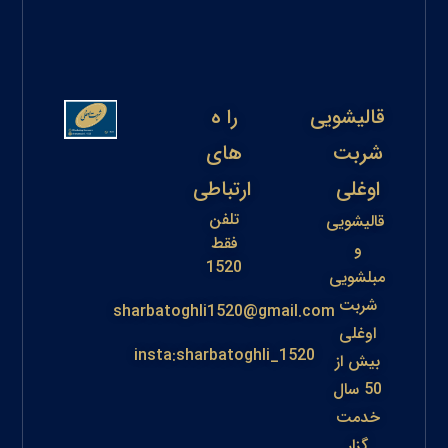
قالیشویی
را ه
شربت
های
اوغلی
ارتباطی
تلفن
قالیشویی
فقط
و
1520
مبلشویی
شربت
sharbatoghli1520@gmail.com
اوغلی
insta:sharbatoghli_1520
بیش از
50 سال
خدمت
گزار