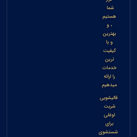
شما
هستیم
، و
بهترین
و با
کیفیت
ترین
خدمات
را ارائه
میدهیم
قالیشویی
شربت
اوغلی
برای
شستشوی